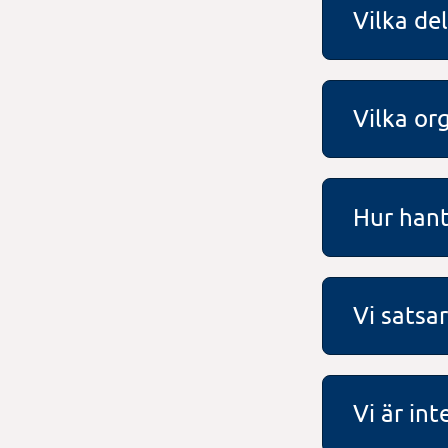
Vilka del
Vilka or
Hur hant
Vi satsar
Vi är int