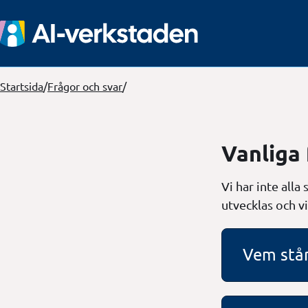
Startsida
/
Frågor och svar
/
Vanliga 
Vi har inte all
utvecklas och v
Vem står