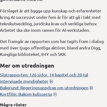
Förslaget är att bygga upp kunskap och erfarenheter
kring AI successivt under fem år för att gå i takt med
teknikutveckling, juridiska krav och verkliga behov.
Arbetet ska ske inom ramen för AI-verkstaden.
Det framgår av rapporten som har tagits fram i dialog
med över tjugo offentliga aktörer, bland andra Digg,
Kungliga biblioteket, IMY och SKR.
Mer om utredningen
Slutrapporten: 126 sidor, 14 kapitel och 20-tal
pdf, 1 MB.
intervjuade myndigheter
pdf, 14
Bakgrund: Regeringsuppdrag om utredningen
mp4, 174 MB, öppnas i nyt
Kortfilm: Bakom kulisserna
Några röster