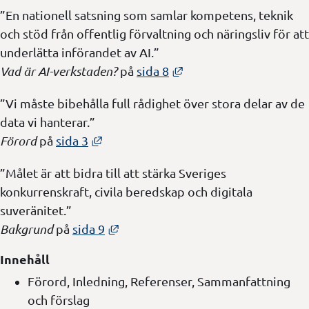
”En nationell satsning som samlar kompetens, teknik
och stöd från offentlig förvaltning och näringsliv för att
underlätta införandet av AI.”
Länk till annan webbpla
Vad är AI-verkstaden?
på
sida 8
”Vi måste bibehålla full rådighet över stora delar av de
data vi hanterar.”
Länk till annan webbplats, öppnas i ny
Förord
på
sida 3
”Målet är att bidra till att stärka Sveriges
konkurrenskraft, civila beredskap och digitala
suveränitet.”
Länk till annan webbplats, öppnas i
Bakgrund
på
sida 9
Innehåll
Förord, Inledning, Referenser, Sammanfattning
och förslag