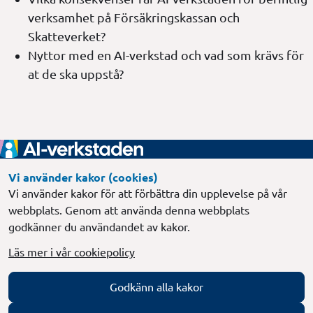
verksamhet på Försäkringskassan och
Skatteverket?
Nyttor med en AI-verkstad och vad som krävs för
at de ska uppstå?
Sidfot
Vi använder kakor (cookies)
Gemensamt regeringsuppdrag
Vi använder kakor för att förbättra din upplevelse på vår
Länk till annan webbplats, öppnas i
Försäkringskassan
webbplats. Genom att använda denna webbplats
godkänner du användandet av kakor.
Länk till annan webbplats, öppnas i nytt 
Skatteverket
Läs mer i vår cookiepolicy
Länk till annan webbplats, öppnas i 
Regeringskansliet
Följ med
Godkänn alla kakor
Prenumerera